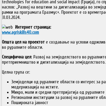
technologies for education and social impact (Грција), го
наслов: „Развој на вештини за дигитализација во земјод
рамки на програмата Еразмус+. Проектот е со времетрае
31.03.2024.
Интернет страница:
www.agriskills40.com
Општа цел на проектот
e создавање на услови одржлив 
во руралните области.
Специфична цел
: Развој на земјоделството во руралнит
претприемништво и дигитализација на земјоделството.
Целна група се:
Земјоделци од руралните области со интерес за ра
модернизација на истите.
Микро, мали и средни претпријатија од руралните 
Регионални институции за развој на руралните обл
Пошироката јавност