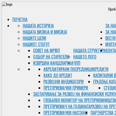
Преб
ПОЧЕТНА
НАШАТА ИСТОРИЈА
ЗА НА
НАШАТА ВИЗИЈА И МИСИЈА
ЗА НА
НАШИТЕ ЦЕЛИ
ВЕСТИ
НАШИОТ СТАТУТ
МУЛТ
СОВЕТ НА МРФП
НАШАТА СТРУКТУРА
КОНТА
ОДБОР НА СТАРАТЕЛИ
НАШЕТО ЛОГО
ИЗВРШНА КАНЦЕЛАРИЈА
ЧПП
АКРЕДИТИРАНИ ПОСРЕДНИЦИ
КРЕДИТИ
КАКО ДО КРЕДИТ
КАПИТАЛНИ 
РАЗВОЈНИ ИНДИКАТОРИ
ГРАДЕЊЕ КАП
ПРЕТПРИЕМАЧКИ ПРИМЕРИ
СТУДИС
ЗАСТАПУВАЊЕ ЗА РАЗВОЈ НА ФИНАНСИСКИ УСЛУГ
ГЛОБАЛЕН МОНИТОР НА ПРЕТПРИЕМНИШТВ
ПРЕТПРИЕМАЧ НА ГОДИНАТА
РАЗВОЈ НА ПР
ПРЕТПРИЕМАЧКИ НАСТАНИ
ПАРТНЕРСТВА 