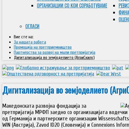
ОРГАНИЗАЦИИ СО КОИ СОРАБОТУВАМЕ
РЕВИ
ФИНА
ОЦЕН
ОГЛАСИ
Вие сте на:
За нашата работа
Промоција на претприемништво
Партнерства за развој на мали претпријатија
Дигитализација во земјоделието (АгриСкилс)
Дигитализација во земјоделието (Агри
Македонската развојна фондација за
претпријатија МРФП заедно со организацијата водечки 
од Германија и партнерските организации Wissenschaftsin
WIN (Австрија), Zavod ID20 (Словенија) и Connexions Info