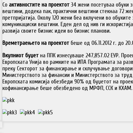
Со
активностите на проектот
34 жени посетуваа обуки з
вештини, додека пак, практични вештини стекнаа 72 же
претпријатија. Околу 120 жени беа вклучени во обуките
комуникациски вештини. Еден дел од нив ги искористија
развија своите бизнис идеи во бизнис планови.
Времетраењето на проектот
беше од 06.11.2012 г. до 20.
Вкупниот буџет
на ППК изнесуваше 247,857.02 ЕУР. Про
Европската Унија во рамките на ИПА Програмата за разв
преку Секторот за финансирање и склучување договор
Министерството за финансии и Министерството за труд 
Европската комисија обезбеди 90% од буџетот на проект
кофинансирање беше обезбедено од МРФП, ССК и КХАМ.