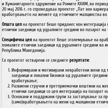
и Хуманитарното здружение на Ромите КХАМ, во периодо
20 мај 2016 г. го спроведуваа проектот „Пат кон карие
вработувањето на жените од етничките малцинства во 
Општа цел
на проектот беше придонес кон интеграција
етнички заедници од руралните средини во пазарот на 
Специфична цел
на проектот беше зголемување на враб
помалите етнички заедници од руралните средини во и
Република Македонија.
Со проектот остварени се следните
резултати
:
Информирани и мотивирани невработени жени од 
заедници и локални бизниси од руралните средини 
вработување;
Развиени стручни и претприемачки вештини на же
етнички заедници со цел интеграција на пазарот на
Основани и поддржани групи за застапување за пр
(само)вработувањето на жени од малцински етнич