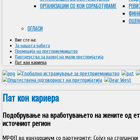
ОРГАНИЗАЦИИ СО КОИ СОРАБОТУВАМЕ
РЕВИ
ФИНА
ОЦЕН
ОГЛАСИ
Вие сте на:
За нашата работа
Промоција на претприемништво
Партнерства за развој на мали претпријатија
Пат кон кариера
Пат кон кариера
Подобрување на вработувањето на жените од ет
источниот регион
МРФП во конзорциум со партнерите: Сојуз на стопански 