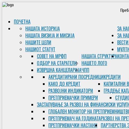
Преб
ПОЧЕТНА
НАШАТА ИСТОРИЈА
ЗА НА
НАШАТА ВИЗИЈА И МИСИЈА
ЗА НА
НАШИТЕ ЦЕЛИ
ВЕСТИ
НАШИОТ СТАТУТ
МУЛТ
СОВЕТ НА МРФП
НАШАТА СТРУКТУРА
КОНТА
ОДБОР НА СТАРАТЕЛИ
НАШЕТО ЛОГО
ИЗВРШНА КАНЦЕЛАРИЈА
ЧПП
АКРЕДИТИРАНИ ПОСРЕДНИЦИ
КРЕДИТИ
КАКО ДО КРЕДИТ
КАПИТАЛНИ 
РАЗВОЈНИ ИНДИКАТОРИ
ГРАДЕЊЕ КАП
ПРЕТПРИЕМАЧКИ ПРИМЕРИ
СТУДИС
ЗАСТАПУВАЊЕ ЗА РАЗВОЈ НА ФИНАНСИСКИ УСЛУГ
ГЛОБАЛЕН МОНИТОР НА ПРЕТПРИЕМНИШТВ
ПРЕТПРИЕМАЧ НА ГОДИНАТА
РАЗВОЈ НА ПР
ПРЕТПРИЕМАЧКИ НАСТАНИ
ПАРТНЕРСТВА 