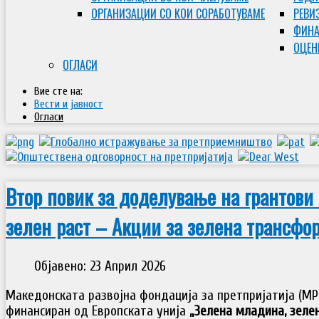
ОРГАНИЗАЦИИ СО КОИ СОРАБОТУВАМЕ
РЕВИ
ФИНА
ОЦЕН
ОГЛАСИ
Вие сте на:
Вести и јавност
Огласи
Втор повик за доделување на грантови 
зелен раст – Акции за зелена трансфо
Објавено: 23 Април 2026
Македонската развојна фондација за претпријатија (МР
финансиран од Европската унија
„Зелена младина, зелен