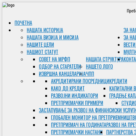
Преб
ПОЧЕТНА
НАШАТА ИСТОРИЈА
ЗА НА
НАШАТА ВИЗИЈА И МИСИЈА
ЗА НА
НАШИТЕ ЦЕЛИ
ВЕСТИ
НАШИОТ СТАТУТ
МУЛТ
СОВЕТ НА МРФП
НАШАТА СТРУКТУРА
КОНТА
ОДБОР НА СТАРАТЕЛИ
НАШЕТО ЛОГО
ИЗВРШНА КАНЦЕЛАРИЈА
ЧПП
АКРЕДИТИРАНИ ПОСРЕДНИЦИ
КРЕДИТИ
КАКО ДО КРЕДИТ
КАПИТАЛНИ 
РАЗВОЈНИ ИНДИКАТОРИ
ГРАДЕЊЕ КАП
ПРЕТПРИЕМАЧКИ ПРИМЕРИ
СТУДИС
ЗАСТАПУВАЊЕ ЗА РАЗВОЈ НА ФИНАНСИСКИ УСЛУГ
ГЛОБАЛЕН МОНИТОР НА ПРЕТПРИЕМНИШТВ
ПРЕТПРИЕМАЧ НА ГОДИНАТА
РАЗВОЈ НА ПР
ПРЕТПРИЕМАЧКИ НАСТАНИ
ПАРТНЕРСТВА 