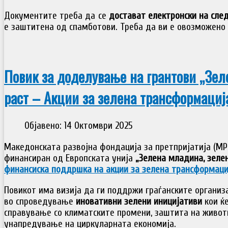
Документите треба да се
достават електронски на сле
е заштитена од спамботови. Треба да ви е овозможено J
Повик за доделување на грантови „Зел
раст – Акции за зелена трансформациј
Објавено: 14 Октомври 2025
Македонската развојна фондација за претпријатија (МР
финансиран од Европската унија
„Зелена младина, зелен
финансиска поддршка на акции за зелена трансформаци
Повикот има визија да ги поддржи граѓанските организ
во спроведување
иновативни зелени иницијативи
кои ќ
справување со климатските промени, заштита на живот
унапредување на циркуларната економија.