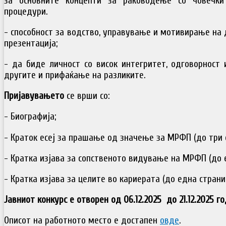
за основните концепти за раководење со човечки
процедури.
- способност за водство, управување и мотивирање на 
презентација;
- да биде личност со висок интегритет, одговорност 
другите и прифаќање на разликите.
Пријавувањето
се врши со:
- Биографија;
- Краток есеј за прашање од значење за МРФП (до три 
- Кратка изјава за сопственото видување на МРФП (до 
- Кратка изјава за целите во кариерата (до една страни
Јавниот конкурс е отворен од
06.
12.2025
до
21
.12.2025 г
Описот на работното место е достапен
овде
.