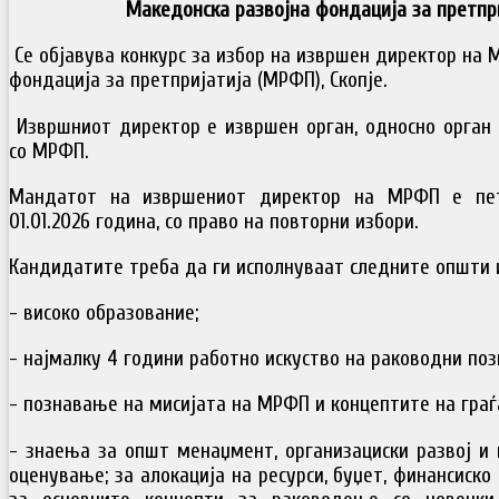
Македонска развојна фондација за претпр
Се објавува конкурс за избор на извршен директор на 
фондација за претпријатија (МРФП), Скопје.
Извршниот директор е извршен орган, односно орган 
со МРФП.
Мандатот на извршениот директор на МРФП е пет 
01.01.2026 година, со право на повторни избори.
Кандидатите треба да ги исполнуваат следните општи 
- високо образование;
- најмалку 4 години работно искуство на раководни поз
- познавање на мисијата на МРФП и концептите на граѓ
- знаења за општ менаџмент, организациски развој и
оценување; за алокација на ресурси, буџет, финансиск