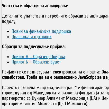
Упатства и обрасци за аплицирање
Деталните упатства и потребните обрасци за аплицира
подолу:
Повик за финансиска поддршка
Прашања и одговори
Обрасци за поднесување пријава:
Прилог А – Образец: Пријава
Прилог Б – Образец: Буџет
Пријавите се поднесуваат
електронски
, на е-пошта:
Ова
спамботови. Треба да ви е овозможено JavaScript за да 
Проектот „Зелена младина, зелен раст“ е финансиран од 
спроведуван од Македонската развојна фондација за п
партнерство со Џуниор Ачивмент Македонија (ЏА) и Цен
претприемништво Можности (ЦЕП Можности).