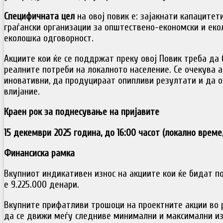
Специфичната цел
на овој повик е: зајакнати капацитет
граѓански организации за општествено-економски и еко
еколошка одговорност.
Акциите кои ќе се поддржат преку овој Повик треба да
реалните потреби на локалното население. Се очекува 
иновативни, да продуцираат опипливи резултати и да 
влијание.
Краен рок за поднесување на пријавите
15 декември 2025 година, до 16:00 часот (локално време,
Финансиска рамка
Вкупниот индикативен износ на акциите кои ќе бидат п
е 9.225.000 денари.
Вкупните прифатливи трошоци на проектните акции во 
да се движи меѓу следниве минимални и максимални из