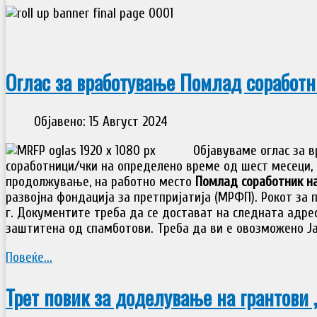
Оглас за вработување Помлад соработн
Објавено: 15 Август 2024
Oбјавуваме оглас за 
соработници/чки на определено време од шест месеци, 
продолжување, на работно место
Помлад соработник н
развојна фондација за претпријатија (МРФП). Рокот за 
г. Документите треба да се достават на следната адре
заштитена од спамботови. Треба да ви е овозможено Jav
Повеќе...
Трет повик за доделување на грантови 