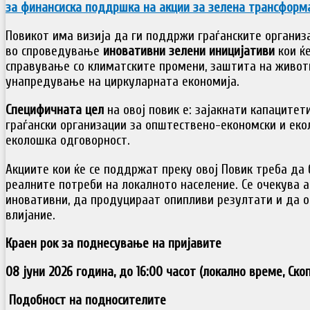
за финансиска поддршка на акции за зелена трансформ
Повикот има визија да ги поддржи граѓанските организ
во спроведување
иновативни зелени иницијативи
кои ќ
справување со климатските промени, заштита на живот
унапредување на циркуларната економија.
Специфичната цел
на овој повик е: зајакнати капацитет
граѓански организации за општествено-економски и еко
еколошка одговорност.
Акциите кои ќе се поддржат преку овој Повик треба да
реалните потреби на локалното население. Се очекува 
иновативни, да продуцираат опипливи резултати и да 
влијание.
Краен рок за поднесување на пријавите
08 јуни 2026 година, до 16:00 часот (локално време, Скоп
Подобност на подносителите