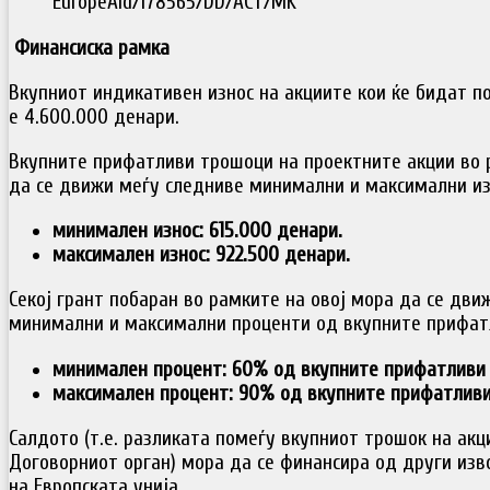
EuropeAid/178565/DD/ACT/MK
Финансиска рамка
Вкупниот индикативен износ на акциите кои ќе бидат п
е 4.600.000 денари.
Вкупните прифатливи трошоци на проектните акции во 
да се движи меѓу следниве минимални и максимални из
минимален износ: 615.000 денари.
максимален износ: 922.500 денари.
Секој грант побаран во рамките на овој мора да се дви
минимални и максимални проценти од вкупните прифатл
минимален процент: 60% од вкупните прифатливи 
максимален процент: 90% од вкупните прифатливи
Салдото (т.е. разликата помеѓу вкупниот трошок на акц
Договорниот орган) мора да се финансира од други изв
на Европската унија.