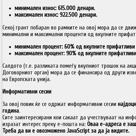
минимален износ: 615.000 денари.
максимален износ: 922.500 денари.
Секој грант побаран во рамките на овој мора да се дви
минимални и максимални проценти од вкупните прифатл
минимален процент: 60% од вкупните прифатливи 
максимален процент: 90% од вкупните прифатливи
Салдото (т.е. разликата помеѓу вкупниот трошок на акц
Договорниот орган) мора да се финансира од други изв
на Европската унија.
Информативни сесии
За овој повик ќе се одржат информативни сесии
најдоцн
година
.
Сите заинтересирани кои сакаат да учествуваат на инф
изразат интерес преку е-пошта на:
Оваа е-адреса е за
Треба да ви е овозможено JavaScript за да ја видите.