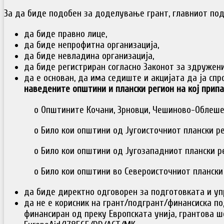
За да биде подобен за доделување грант, главниот под
да биде правно лице,
да биде непрофитна организација,
да биде невладина организација,
да биде регистриран согласно Законот за здружени
да е основан, да има седиште и акцијата да ја сп
наведените општини
и плански регион на кој припаѓ
o Општините Кочани, Зрновци, Чешиново-Облеше
o Било кои општини од Југоисточниот плански ре
o Било кои општини од Југозападниот плански р
o Било кои општини во Североисточниот плански
да биде директно одговорен за подготовката и уп
да не е корисник на грант/подгрант/финансиска п
финансиран од преку Европската унија, грантова ш