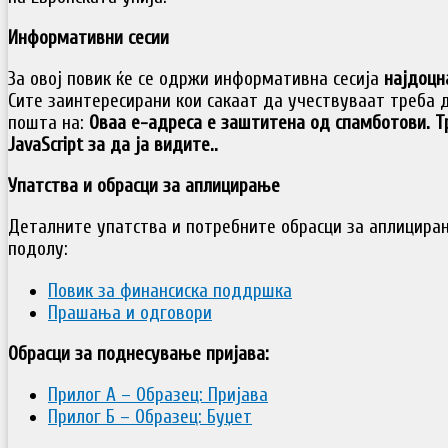
Информативни сесии
За овој повик ќе се одржи информативна сесија
најдоцн
Сите заинтересирани кои сакаат да учествуваат треба д
пошта на:
Оваа е-адреса е заштитена од спамботови. Т
JavaScript за да ја видите.
.
Упатства и обрасци за аплицирање
Деталните упатства и потребните обрасци за аплицира
подолу:
Повик за финансиска поддршка
Прашања и одговори
Обрасци за поднесување пријава:
Прилог А – Образец: Пријава
Прилог Б – Образец: Буџет