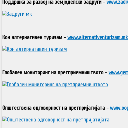
Поддршка за развој на земјоделски задруги -
www.zadr
Кон алтернативен туризам -
www.alternativenturizam.mk
Глобален мониторинг на претприемништвото -
www.gem
Општествена одговорност на претпријатијата -
www.oo