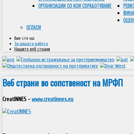
ОРГАНИЗАЦИИ СО КОИ СОРАБОТУВАМЕ
РЕВИ
ФИНА
ОЦЕН
ОГЛАСИ
Вие сте на:
За нашата работа
Нашите веб страни
Веб страни во сопственост на МРФП
CreatINNES -
www.creatinnes.eu