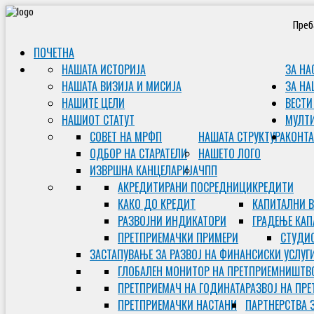
Преб
ПОЧЕТНА
НАШАТА ИСТОРИЈА
ЗА НА
НАШАТА ВИЗИЈА И МИСИЈА
ЗА НА
НАШИТЕ ЦЕЛИ
ВЕСТИ
НАШИОТ СТАТУТ
МУЛТ
СОВЕТ НА МРФП
НАШАТА СТРУКТУРА
КОНТА
ОДБОР НА СТАРАТЕЛИ
НАШЕТО ЛОГО
ИЗВРШНА КАНЦЕЛАРИЈА
ЧПП
АКРЕДИТИРАНИ ПОСРЕДНИЦИ
КРЕДИТИ
КАКО ДО КРЕДИТ
КАПИТАЛНИ 
РАЗВОЈНИ ИНДИКАТОРИ
ГРАДЕЊЕ КАП
ПРЕТПРИЕМАЧКИ ПРИМЕРИ
СТУДИС
ЗАСТАПУВАЊЕ ЗА РАЗВОЈ НА ФИНАНСИСКИ УСЛУГ
ГЛОБАЛЕН МОНИТОР НА ПРЕТПРИЕМНИШТВ
ПРЕТПРИЕМАЧ НА ГОДИНАТА
РАЗВОЈ НА ПР
ПРЕТПРИЕМАЧКИ НАСТАНИ
ПАРТНЕРСТВА 