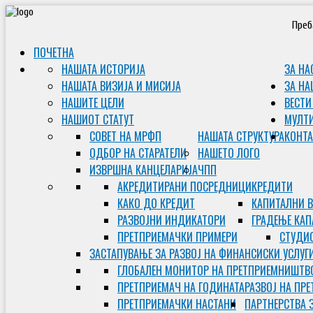
Преб
ПОЧЕТНА
НАШАТА ИСТОРИЈА
ЗА НА
НАШАТА ВИЗИЈА И МИСИЈА
ЗА НА
НАШИТЕ ЦЕЛИ
ВЕСТИ
НАШИОТ СТАТУТ
МУЛТ
СОВЕТ НА МРФП
НАШАТА СТРУКТУРА
КОНТА
ОДБОР НА СТАРАТЕЛИ
НАШЕТО ЛОГО
ИЗВРШНА КАНЦЕЛАРИЈА
ЧПП
АКРЕДИТИРАНИ ПОСРЕДНИЦИ
КРЕДИТИ
КАКО ДО КРЕДИТ
КАПИТАЛНИ 
РАЗВОЈНИ ИНДИКАТОРИ
ГРАДЕЊЕ КАП
ПРЕТПРИЕМАЧКИ ПРИМЕРИ
СТУДИС
ЗАСТАПУВАЊЕ ЗА РАЗВОЈ НА ФИНАНСИСКИ УСЛУГ
ГЛОБАЛЕН МОНИТОР НА ПРЕТПРИЕМНИШТВ
ПРЕТПРИЕМАЧ НА ГОДИНАТА
РАЗВОЈ НА ПР
ПРЕТПРИЕМАЧКИ НАСТАНИ
ПАРТНЕРСТВА 