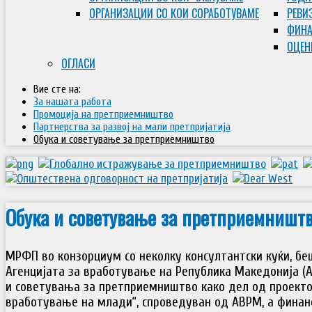
ОРГАНИЗАЦИИ СО КОИ СОРАБОТУВАМЕ
РЕВИ
ФИНА
ОЦЕН
ОГЛАСИ
Вие сте на:
За нашата работа
Промоција на претприемништво
Партнерства за развој на мали претпријатија
Обука и советување за претприемништво
Обука и советување за претприемништ
МРФП во конзорциум со неколку консултантски куќи, бе
Агенцијата за вработување на Република Македонија (
и советувања за претприемништво како дел од проект
вработување на млади“, спроведуван од АВРМ, а финанс