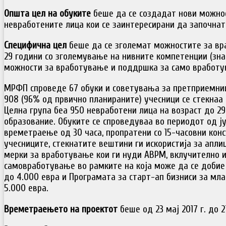
Општа цел на обуките
беше да се создадат нови можно
невработените лица кои се заинтересирани да започнат 
Специфична цел
беше да се зголемат можностите за в
29 години со зголемување на нивните компетенции (зна
можности за вработување и поддршка за само вработу
МРФП спроведе 67 обуки и советувања за претприемниш
908 (96% од првично планираните) учесници се стекнаа
Целна група беа 950 невработени лица на возраст до 2
образование. Обуките се спроведуваа во периодот од ју
времетраење од 30 часа, пропратени со 15-часовни кон
учесниците, стекнатите вештини ги искористија за апли
мерки за вработување кои ги нуди АВРМ, вклучително 
самовработување во рамките на која може да се добие 
до 4.000 евра и Програмата за старт-ап бизниси за мла
5.000 евра.
Времетраењето на проектот
беше од 23 мај 2017 г. до 2