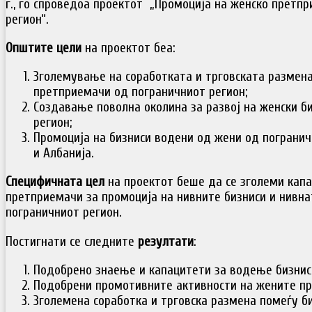
г., го спроведоа проектот „Промоција на женско претп
регион“.
Општите цели
на проектот беа:
Зголемување на соработката и трговската размена
претприемачи од пограничниот регион;
Создавање поволна околина за развој на женски б
регион;
Промоција на бизниси водени од жени од погранич
и Албанија.
Специфичната цел
на проектот беше да се зголеми кап
претприемачи за промоција на нивните бизниси и нивна
пограничниот регион.
Постигнати се следните
резултати
:
Подобрено знаење и капацитети за водење бизнис
Подобрени промотивните активности на жените п
Зголемена соработка и трговска размена помеѓу б