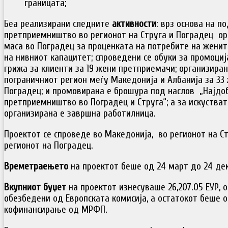
границата;
Беа реализирани следните
активности
: врз основа на п
претприемништво во регионот на Струга и Поградец ор
маса во Поградец за проценката на потребите на жени
на нивниот капацитет; спроведени се обуки за промоциј
грижа за клиенти за 19 жени претприемачи; организиран
пограничниот регион меѓу Македонија и Албанија за 33 
Поградец; и промовирана е брошура под наслов „Најдо
претприемништво во Поградец и Струга“; а за искустват
организирана е завршна работилница.
Проектот се спроведе во Македонија, во регионот на Ст
регионот на Поградец.
Времетраењето
на проектот беше од 24 март до 24 дек
Вкупниот буџет
на проектот изнесуваше 26,207.05 ЕУР, 
обезбедени од Европската комисија, а остатокот беше 
кофинансирање од МРФП.