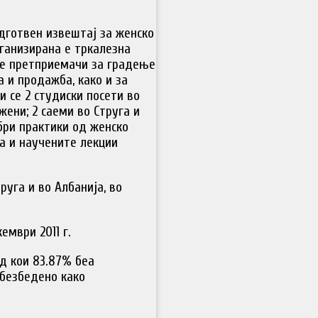
одготвен извештај за женско
ганизирана е тркалезна
те претприемачи за градење
а и продажба, како и за
и се 2 студиски посети во
жени; 2 саеми во Струга и
бри практики од женско
а и научените лекции
руга и во Албанија, во
ември 2011 г.
од кои 83.87% беа
обезбедено како