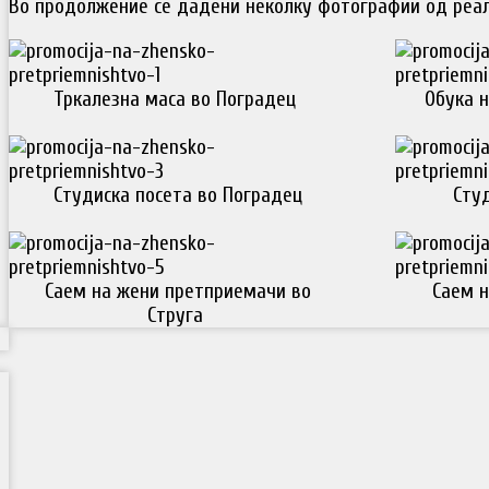
Во продолжение се дадени неколку фотографии од реал
Тркалезна маса во Поградец
Обука н
Студиска посета во Поградец
Студ
Саем на жени претприемачи во
Саем н
Струга