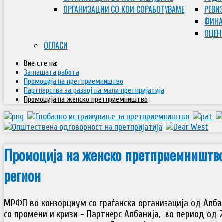
ОРГАНИЗАЦИИ СО КОИ СОРАБОТУВАМЕ
РЕВИ
ФИНА
ОЦЕН
ОГЛАСИ
Вие сте на:
За нашата работа
Промоција на претприемништво
Партнерства за развој на мали претпријатија
Промоција на женско претприемништво
Промоција на женско претприемништво
регион
МРФП во конзорциум со граѓанска организација од Алб
со промени и кризи - Партнерс Албанија, во период од 