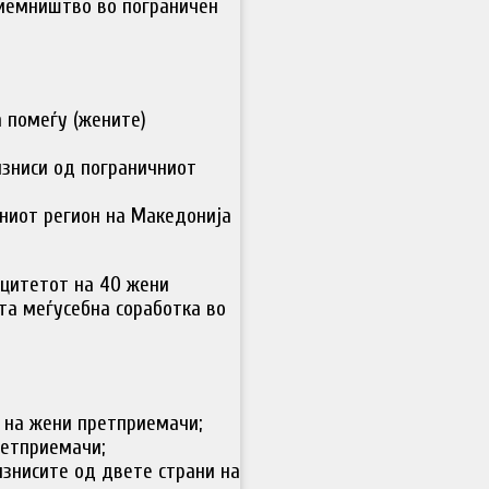
риемништво во пограничен
 помеѓу (жените)
изниси од пограничниот
ниот регион на Македонија
ацитетот на 40 жени
та меѓусебна соработка во
 на жени претприемачи;
ретприемачи;
изнисите од двете страни на