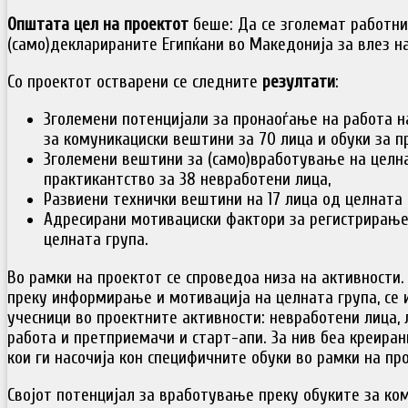
Општата цел на проектот
беше: Да се зголемат работни
(само)декларираните Египќани во Македонија за влез на
Со проектот остварени се следните
резултати
:
Зголемени потенцијали за пронаоѓање на работа н
за комуникациски вештини за 70 лица и обуки за 
Зголемени вештини за (само)вработување на целна
практикантство за 38 невработени лица,
Развиени технички вештини на 17 лица од целната 
Адресирани мотивациски фактори за регистрирање 
целната група.
Во рамки на проектот се спроведоа низа на активности.
преку информирање и мотивација на целната група, се 
учесници во проектните активности: невработени лица, 
работа и претприемачи и старт-апи. За нив беа креира
кои ги насочија кон специфичните обуки во рамки на пр
Својот потенцијал за вработување преку обуките за ко