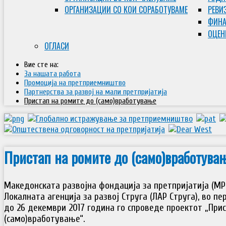
ОРГАНИЗАЦИИ СО КОИ СОРАБОТУВАМЕ
РЕВИ
ФИНА
ОЦЕН
ОГЛАСИ
Вие сте на:
За нашата работа
Промоција на претприемништво
Партнерства за развој на мали претпријатија
Пристап на ромите до (само)вработување
Пристап на ромите до (само)вработува
Македонската развојна фондација за претпријатија (МР
Локалната агенција за развој Струга (ЛАР Струга), во п
до 26 декември 2017 година го спроведе проектот „При
(само)вработување“.