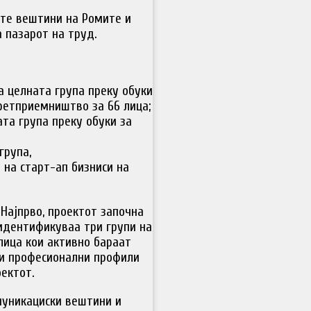
те вештини на Ромите и
 пазарот на труд.
а целната група преку обуки
претприемништво за 66 лица;
та група преку обуки за
група,
на старт-ап бизниси на
 Најпрво, проектот започна
идентификуваа три групи на
лица кои активно бараат
ни професионални профили
оектот.
муникациски вештини и