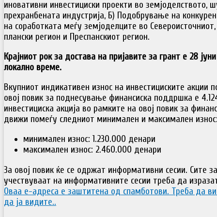
иновативни инвестициски проекти во земјоделството, 
прехранбената индустрија, Б) Подобрување на конкуре
на соработката меѓу земјоделците во Североисточниот,
плански регион и Преспанскиот регион.
Крајниот рок за достава на пријавите за грант е 28 јуни 
локално време.
Вкупниот индикативен износ на инвестициските акции 
овој повик за поднесување финансиска поддршка е 4.124
инвестициска акција во рамките на овој повик за фина
движи помеѓу следниот минимален и максимален износ
минимален износ: 1.230.000 денари
максимален износ: 2.460.000 денари
За овој повик ќе се одржат информативни сесии. Сите з
учествуваат на информативните сесии треба да изразат
Оваа е-адреса е заштитена од спамботови. Треба да ви 
да ја видите.
.