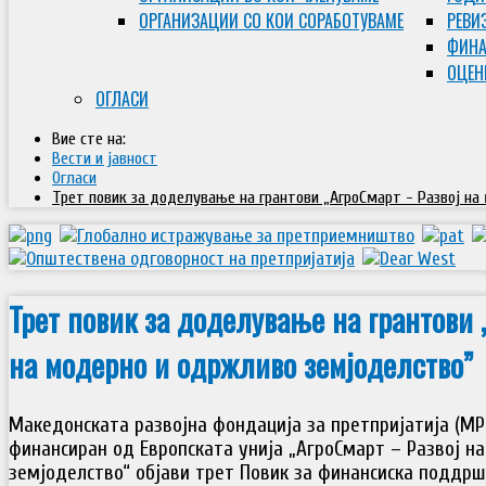
ОРГАНИЗАЦИИ СО КОИ СОРАБОТУВАМЕ
РЕВИ
ФИНА
ОЦЕН
ОГЛАСИ
Вие сте на:
Вести и јавност
Огласи
Трет повик за доделување на грантови „АгроСмарт - Развој н
Трет повик за доделување на грантови 
на модерно и одржливо земјоделство”
Македонската развојна фондација за претпријатија (МР
финансиран од Европската унија „АгроСмарт – Развој н
земјоделство“ објави трет Повик за финансиска поддрш