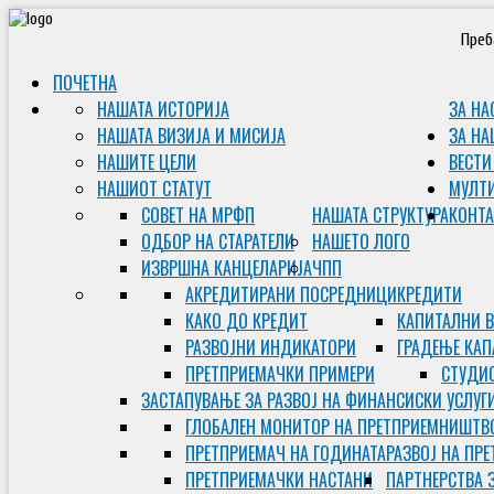
Преб
ПОЧЕТНА
НАШАТА ИСТОРИЈА
ЗА НА
НАШАТА ВИЗИЈА И МИСИЈА
ЗА НА
НАШИТЕ ЦЕЛИ
ВЕСТИ
НАШИОТ СТАТУТ
МУЛТ
СОВЕТ НА МРФП
НАШАТА СТРУКТУРА
КОНТА
ОДБОР НА СТАРАТЕЛИ
НАШЕТО ЛОГО
ИЗВРШНА КАНЦЕЛАРИЈА
ЧПП
АКРЕДИТИРАНИ ПОСРЕДНИЦИ
КРЕДИТИ
КАКО ДО КРЕДИТ
КАПИТАЛНИ 
РАЗВОЈНИ ИНДИКАТОРИ
ГРАДЕЊЕ КАП
ПРЕТПРИЕМАЧКИ ПРИМЕРИ
СТУДИС
ЗАСТАПУВАЊЕ ЗА РАЗВОЈ НА ФИНАНСИСКИ УСЛУГ
ГЛОБАЛЕН МОНИТОР НА ПРЕТПРИЕМНИШТВ
ПРЕТПРИЕМАЧ НА ГОДИНАТА
РАЗВОЈ НА ПР
ПРЕТПРИЕМАЧКИ НАСТАНИ
ПАРТНЕРСТВА 