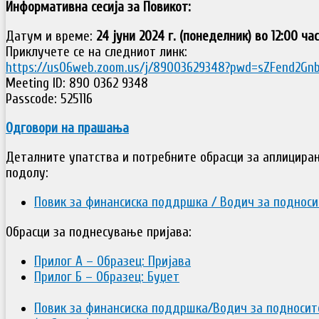
Информативна сесија за Повикот:
Датум и време:
24 јуни 2024 г. (понеделник) во 12:00 ча
Приклучете се на следниот линк:
https://us06web.zoom.us/j/89003629348?pwd=sZFend2Gnb
Meeting ID: 890 0362 9348
Passcode: 525116
Одговори на прашања
Деталните упатства и потребните обрасци за аплицира
подолу:
Повик за финансиска поддршка / Водич за подноси
Обрасци за поднесување пријава:
Прилог А – Образец: Пријава
Прилог Б – Образец: Буџет
Повик за финансиска поддршка/Водич за подносите