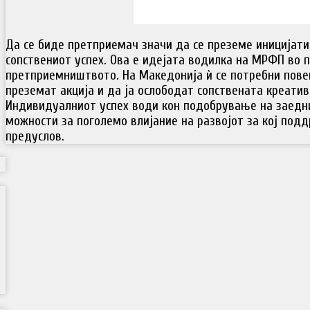
Да се биде претприемач значи да се преземе иницијати
сопствениот успех. Ова е идејата водилка на МРФП во 
претприемништвото. На Македонија ѝ се потребни пове
преземат акција и да ја ослободат сопствената креатив
Индивидуалниот успех води кон подобрување на заедни
можности за поголемо влијание на развојот за кој под
предуслов.