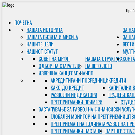
Преб
ПОЧЕТНА
НАШАТА ИСТОРИЈА
ЗА НА
НАШАТА ВИЗИЈА И МИСИЈА
ЗА НА
НАШИТЕ ЦЕЛИ
ВЕСТИ
НАШИОТ СТАТУТ
МУЛТ
СОВЕТ НА МРФП
НАШАТА СТРУКТУРА
КОНТА
ОДБОР НА СТАРАТЕЛИ
НАШЕТО ЛОГО
ИЗВРШНА КАНЦЕЛАРИЈА
ЧПП
АКРЕДИТИРАНИ ПОСРЕДНИЦИ
КРЕДИТИ
КАКО ДО КРЕДИТ
КАПИТАЛНИ 
РАЗВОЈНИ ИНДИКАТОРИ
ГРАДЕЊЕ КАП
ПРЕТПРИЕМАЧКИ ПРИМЕРИ
СТУДИС
ЗАСТАПУВАЊЕ ЗА РАЗВОЈ НА ФИНАНСИСКИ УСЛУГ
ГЛОБАЛЕН МОНИТОР НА ПРЕТПРИЕМНИШТВ
ПРЕТПРИЕМАЧ НА ГОДИНАТА
РАЗВОЈ НА ПР
ПРЕТПРИЕМАЧКИ НАСТАНИ
ПАРТНЕРСТВА 