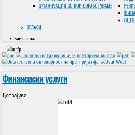
ОРГАНИЗАЦИИ СО КОИ СОРАБОТУВАМЕ
РЕВИ
ФИНА
ОЦЕН
ОГЛАСИ
Вие сте на:
Финансиски услуги
Дотрајува