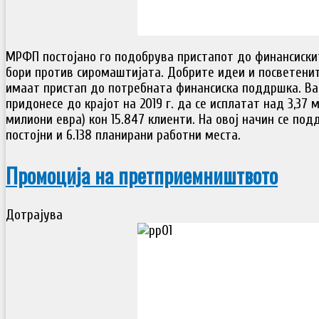
MРФП постојано го подобрува пристапот до финансиските
бори против сиромаштијата. Добрите идеи и посветени
имаат пристап до потребната финансиска поддршка. В
придонесе до крајот на 2019 г. да се исплатат над 3,37 
милиони евра) кон 15.847 клиенти. На овој начин се под
постојни и 6.138 планирани работни места.
Промоција на претприемништвото
Дотрајува