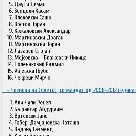
Даути Џемал
Зендели Касам
Клековски Сашо
Костов Зоран
Кржаловски Александар
Мартиновски Драган
Мартиновски Зоран
Лазарев Стојан
Мојсовска – Блажевски Никица
Поленаковиќ Радмил
Рајевски Љубе
Чекреџи Мирче
+
-
Членови на Советот, со мандат од 2008-2012 година:
Али Чупи Реџеп
Бајрактар Абдураим
Вртевски Јане
Габер-Дамјановска Наташа
Кадриу Газменд