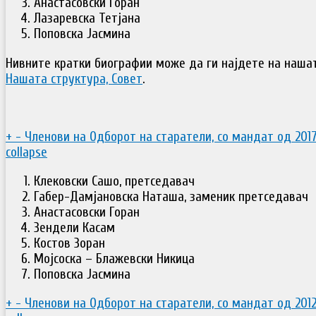
Анастасовски Горан
Лазаревска Тетјана
Поповска Јасмина
Нивните кратки биографии може да ги најдете на нашат
Нашата структура, Совет
.
+
-
Членови на Одборот на старатели, со мандат од 2017
collapse
Клековски Сашо, претседавач
Габер-Дамјановска Наташа, заменик претседавач
Анастасовски Горан
Зендели Касам
Костов Зоран
Мојсоска – Блажевски Никица
Поповска Јасмина
+
-
Членови на Одборот на старатели, со мандат од 2012