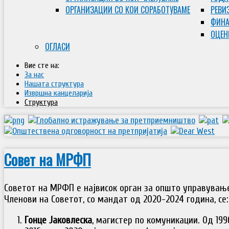
ОРГАНИЗАЦИИ СО КОИ СОРАБОТУВАМЕ
РЕВИ
ФИНА
ОЦЕН
ОГЛАСИ
Вие сте на:
За нас
Нашата структура
Извршна канцеларија
Структура
Совет на МРФП
Советот на МРФП е највисок орган за општо управувањ
Членови на Советот, со мандат од 2020-2024 година, се:
Гонце Јаковлеска
, магистер по комуникации. Од 199