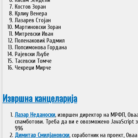
Касам Зендели
Костов Зоран
Крлиу Венера
Лазарев Стојан
Мартиновски Зоран
Митревски Иван
Поленаковиќ Радмил
Попсимонова Гордана
Рајевски Љубе
Тасевски Томче
Чекреџи Мирче
Извршна канцеларија
Лазар Неданоски
, извршен директор на МРФП,
Ова
спамботови. Треба да ви е овозможено JavaScript з
996
Димитар Смилјановски
, соработник на проект,
Оваа