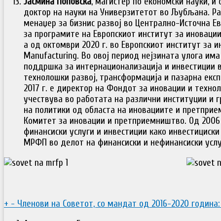
Јасмина Поповска
, магистер по економски науки, и 
доктор на науки на Универзитетот во Љубљана. Ра
менаџер за бизнис развој во Централно-Источна Евро
за програмите на Европскиот институт за иновации и
а од октомври 2020 г. во Европскиот институт за и
Manufacturing. Во овој период нејзината улога им
поддршка за интернационализација и инвестиции в
технолошки развој, трансформација и пазарна експа
2017 г. е директор на Фондот за иновации и техно
учествува во работата на различни институции и 
на политики од областа на иновациите и претприе
Комитет за иновации и претприемништво. Од 2006 
финансиски услуги и инвестиции како инвестициски с
МРФП во делот на финансиски и нефинансиски усл
+
-
Членови на Советот, со мандат од 2016-2020 година: