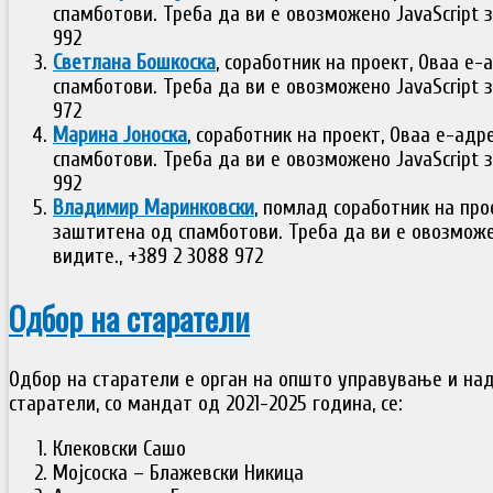
спамботови. Треба да ви е овозможено JavaScript з
992
Светлана Бошкоска
, соработник на проект,
Оваа е-
спамботови. Треба да ви е овозможено JavaScript з
972
Марина Јоноска
, соработник на проект,
Оваа е-адр
спамботови. Треба да ви е овозможено JavaScript з
992
Владимир Маринковски
, помлад соработник на про
заштитена од спамботови. Треба да ви е овозможен
видите.
, +389 2 3088 972
Одбор на старатели
Одбор на старатели е орган на општо управување и над
старатели, со мандат од 2021-2025 година, се:
Клековски Сашо
Мојсоска – Блажевски Никица