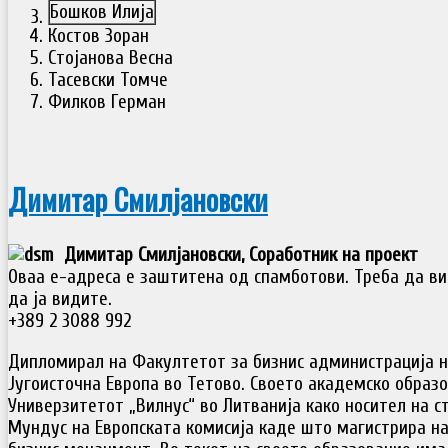
Бошков Илија
Костов Зоран
Стојанова Весна
Тасевски Томче
Филков Герман
Димитар Смилјановски
Димитар Смилјановски, Соработник на проект
Оваа е-адреса е заштитена од спамботови. Треба да ви 
да ја видите.
+389 2 3088 992
Дипломирал на Факултетот за бизнис администрација н
Југоисточна Европа во Тетово. Своето академско образ
Универзитетот „Вилнус“ во Литванија како носител на с
Мундус на Европската комисија каде што магистрира н