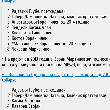
collapse
Рајевски Љубе, претседавач
Габер-Дамјановска Наташа, заменик претседавач
Анастасовски Горан, член од 2014 година
Зендели Касам, член
Клековски Сашо, член
Костов Зоран, член
*Мартиновски Зоран, член до 2013 година
Чекреџи Мирче, член
* На крајот од 2013 година, Зоран Мартиновски поднесе 
општо управување и надзор на МРФП, поради зголемен
+
-
Членови на Одборот на старатели, со мандат од 200
collapse
Рајевски Љубе, претседавач
Габер-Дамјановска Наташа, Заменик претседавач
Касам Зендели
Лазарев Стојан