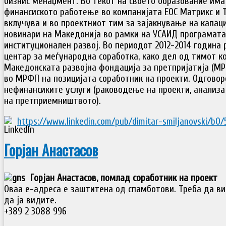
бизнис менаџмент. Во текот на своето образование има
финансиското работење во компанијата ЕОС Матрикс и Т
вклучува и во проектниот тим за зајакнување на капац
новинари на Македонија во рамки на УСАИД програмата
институционален развој. Во периодот 2012-2014 година
центар за меѓународна соработка, како дел од тимот ко
Македонската развојна фондација за претпријатија (МР
во МРФП на позицијата соработник на проекти. Одговор
нефинансиките услуги (раководење на проекти, анализа
на претприемништвото).
https://www.linkedin.com/pub/dimitar-smiljanovski/b0
Горјан Анастасов
Горјан Анастасов, помлад соработник на проект
Оваа е-адреса е заштитена од спамботови. Треба да ви 
да ја видите.
+389 2 3088 996