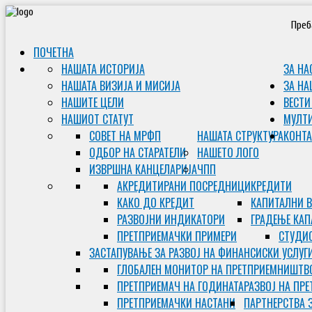
Преб
ПОЧЕТНА
НАШАТА ИСТОРИЈА
ЗА НА
НАШАТА ВИЗИЈА И МИСИЈА
ЗА НА
НАШИТЕ ЦЕЛИ
ВЕСТИ
НАШИОТ СТАТУТ
МУЛТ
СОВЕТ НА МРФП
НАШАТА СТРУКТУРА
КОНТА
ОДБОР НА СТАРАТЕЛИ
НАШЕТО ЛОГО
ИЗВРШНА КАНЦЕЛАРИЈА
ЧПП
АКРЕДИТИРАНИ ПОСРЕДНИЦИ
КРЕДИТИ
КАКО ДО КРЕДИТ
КАПИТАЛНИ 
РАЗВОЈНИ ИНДИКАТОРИ
ГРАДЕЊЕ КАП
ПРЕТПРИЕМАЧКИ ПРИМЕРИ
СТУДИС
ЗАСТАПУВАЊЕ ЗА РАЗВОЈ НА ФИНАНСИСКИ УСЛУГ
ГЛОБАЛЕН МОНИТОР НА ПРЕТПРИЕМНИШТВ
ПРЕТПРИЕМАЧ НА ГОДИНАТА
РАЗВОЈ НА ПР
ПРЕТПРИЕМАЧКИ НАСТАНИ
ПАРТНЕРСТВА 