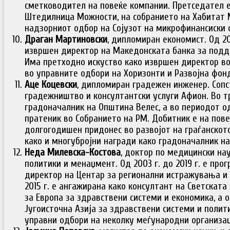
сметководител на повеќе компании. Претседател 
Штедилница Можности, на собранието на Хабитат 
надзорниот одбор на Сојузот на микрофинансиски 
Драган Мартиновски
, дипломиран економист. Од 200
извршен директор на Македонската банка за поддр
Има претходно искуство како извршен директор во
во управните одбори на Хоризонти и Развојна фон
Аце Коцевски
, дипломиран градежен инженер. Сопс
градежништво и консултантски услуги Афион. Во т
градоначалник на Општина Велес, а во периодот од 1
пратеник во Собранието на РМ. Добитник е на пове
долгогодишен придонес во развојот на граѓанскот
како и многубројни награди како градоначалник на
Неда Милевска-Костова
, доктор по медицински нау
политики и менаџмент. Од 2003 г. до 2019 г. е про
директор на Центар за регионални истражувања и
2015 г. е ангажирана како консултант на Светската
за Европа за здравствени системи и економика, а од
Југоисточна Азија за здравствени системи и полит
управни одбори на неколку меѓународни организац