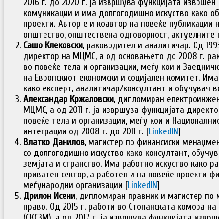
2016 г. до 2020 г. ја извршува функцијата извршен 
комуникации и има долгогодишно искуство како о
проекти. Автор е и коавтор на повеќе публикации 
општество, општествена одговорност, актуелните 
Сашо Клековски
, раководител и аналитичар. Од 1993
директор на МЦМС, а од основањето до 2008 г. ра
во повеќе тела и организации, меѓу кои и Заеднич
на Европскиот економски и социјален комитет. Им
како експерт, аналитичар/консултант и обучувач во
Александар Кржаловски
, дипломиран електроинжене
МЦМС, а од 2011 г. ја извршува функцијата директ
повеќе тела и организации, меѓу кои и Национални
интеграции од 2008 г. до 2011 г. [
LinkedIN
]
Влатко Данилов
, магистер по финансиски менаџмен
со долгогодишно искуство како консултант, обучув
земјата и странство. Има работно искуство како ра
приватен сектор, а работел и на повеќе проекти ф
меѓународни организации [
LinkedIN
]
Дрилон Исени
, дипломиран правник и магистер по 
право. Од 2015 г. работи во Стопанската комора н
(СКСЗМ), а од 2017 г. ја извршува функцијата извр