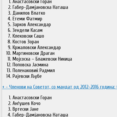
Анастасовски Горан
Габер-Дамјановска Наташа
Данилов Влатко
Етеми Фатмир
Зарков Александар
Зендели Касам
Клековски Сашо
Костов Зоран
Кржаловски Александар
Мартиновски Драган
Мојсоска – Блажевски Никица
Поповска Јасмина
Поленаковиќ Радмил
Рајевски Љубе
+
-
Членови на Советот, со мандат од 2012-2016 година:
Анастасовски Горан
Анѓушев Кочо
Вртески Јане
Габер-Дамјановска Наташа