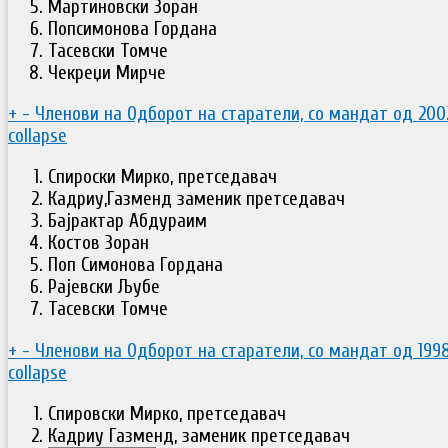
Мартиновски Зоран
Попсимонова Гордана
Тасевски Томче
Чекреџи Мирче
+
-
Членови на Одборот на старатели, со мандат од 200
collapse
Спироски Мирко, претседавач
Кадриу,Газменд заменик претседавач
Бајрактар Абдураим
Костов Зоран
Поп Симонова Гордана
Рајевски Љубе
Тасевски Томче
+
-
Членови на Одборот на старатели, со мандат од 199
collapse
Спировски Мирко, претседавач
Кадриу Газменд, заменик претседавач