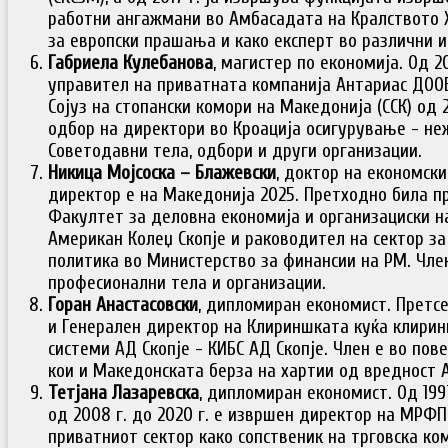
работни ангажмани во Амбасадата на Кралството Х
за европски прашања и како експерт во различни и
Габриела Кулебанова
, магистер по економија. Од 2
управител на приватната компанија Антариас ДООЕ
Сојуз на стопански комори на Македонија (ССК) од 20
одбор на директори во Кроација осигурување - не
Советодавни тела, одбори и други организации.
Никица Мојсоска – Блажевски
, доктор на економски
директор е на Македонија 2025. Претходно била п
Факултет за деловна економија и организациски н
Американ Колеџ Скопје и раководител на сектор за
политика во Министерство за финансии на РМ. Чле
професионални тела и организации.
Горан Анастасовски
, дипломиран економист. Претс
и Генерален директор на Клириншката куќа клири
системи АД Скопје - КИБС АД Скопје. Член е во пов
кои и Македонската берза на хартии од вредност А
Тетјана Лазаревска
, дипломиран економист. Од 199
од 2008 г. до 2020 г. е извршен директор на МРФП
приватниот сектор како сопственик на трговска ко