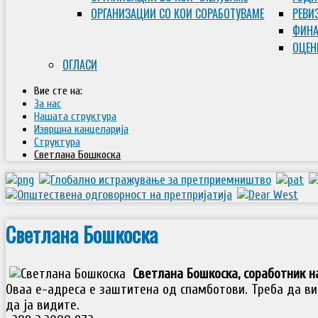
ОРГАНИЗАЦИИ СО КОИ СОРАБОТУВАМЕ
РЕВИ
ФИНА
ОЦЕН
ОГЛАСИ
Вие сте на:
За нас
Нашата структура
Извршна канцеларија
Структура
Светлана Бошкоска
Светлана Бошкоска
Светлана Бошкоска, соработник н
Оваа е-адреса е заштитена од спамботови. Треба да ви 
да ја видите.