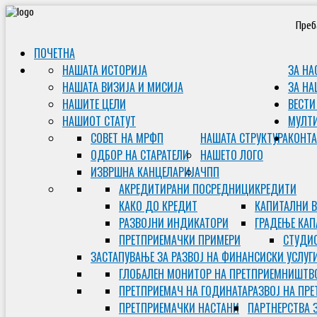
Преб
ПОЧЕТНА
НАШАТА ИСТОРИЈА
ЗА НА
НАШАТА ВИЗИЈА И МИСИЈА
ЗА НА
НАШИТЕ ЦЕЛИ
ВЕСТИ
НАШИОТ СТАТУТ
МУЛТ
СОВЕТ НА МРФП
НАШАТА СТРУКТУРА
КОНТА
ОДБОР НА СТАРАТЕЛИ
НАШЕТО ЛОГО
ИЗВРШНА КАНЦЕЛАРИЈА
ЧПП
АКРЕДИТИРАНИ ПОСРЕДНИЦИ
КРЕДИТИ
КАКО ДО КРЕДИТ
КАПИТАЛНИ 
РАЗВОЈНИ ИНДИКАТОРИ
ГРАДЕЊЕ КАП
ПРЕТПРИЕМАЧКИ ПРИМЕРИ
СТУДИС
ЗАСТАПУВАЊЕ ЗА РАЗВОЈ НА ФИНАНСИСКИ УСЛУГ
ГЛОБАЛЕН МОНИТОР НА ПРЕТПРИЕМНИШТВ
ПРЕТПРИЕМАЧ НА ГОДИНАТА
РАЗВОЈ НА ПР
ПРЕТПРИЕМАЧКИ НАСТАНИ
ПАРТНЕРСТВА 