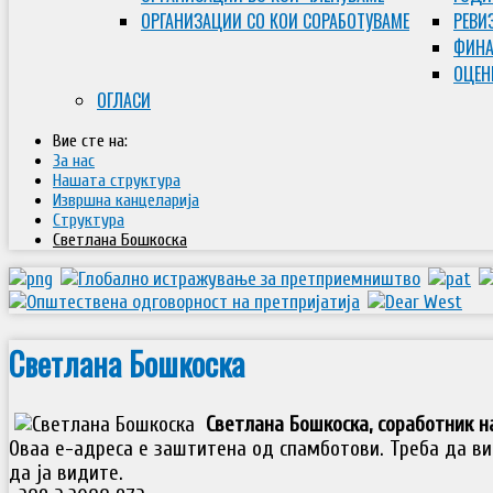
ОРГАНИЗАЦИИ СО КОИ СОРАБОТУВАМЕ
РЕВИ
ФИНА
ОЦЕН
ОГЛАСИ
Вие сте на:
За нас
Нашата структура
Извршна канцеларија
Структура
Светлана Бошкоска
Светлана Бошкоска
Светлана Бошкоска, соработник н
Оваа е-адреса е заштитена од спамботови. Треба да ви 
да ја видите.